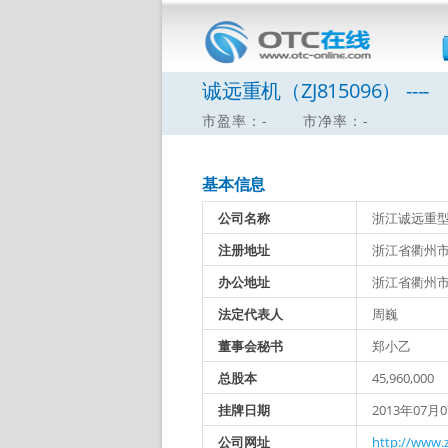
诚远重机（ZJ815096） ----
市盈率：-
市净率：-
基本信息
公司名称
浙江诚远重
注册地址
浙江省衢州市
办公地址
浙江省衢州市
法定代表人
周巍
董事会秘书
郑小乙
总股本
45,960,000
挂牌日期
2013年07月
公司网址
http://www.z