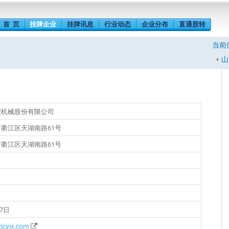
首 页
挂牌企业
挂牌讯息
行业动态
企业分布
直通股转
当前
山
型机械股份有限公司
衢江区天湖南路61号
衢江区天湖南路61号
07日
jcyjx.com