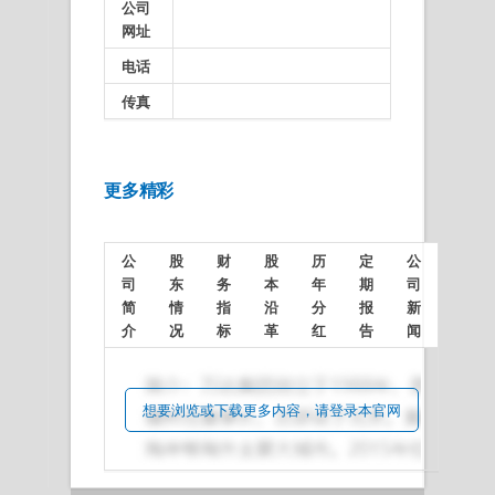
公司
网址
电话
传真
更多精彩
公
股
财
股
历
定
公
司
东
务
本
年
期
司
简
情
指
沿
分
报
新
介
况
标
革
红
告
闻
想要浏览或下载更多内容，请登录本官网