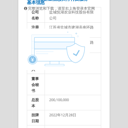
基本信息
完整浏览和下载，请至右上角登录本官网
公司
盐城悦湖农业科技股份有限
名称
公司
注册
江苏省盐城市建湖县南环路
地址
科创大厦6楼606室
办公
江苏省盐城市建湖县南环路
地址
科创大厦6楼606室
法定
周远海
代表
人
董事
会秘
书
总股
200,100,000
本
挂牌
2022年12月28日
日期