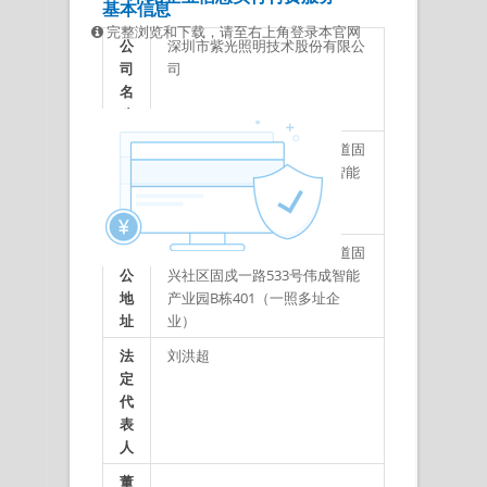
基本信息
完整浏览和下载，请至右上角登录本官网
公
深圳市紫光照明技术股份有限公
司
司
名
称
注
广东省深圳市宝安区西乡街道固
册
兴社区固戍一路533号伟成智能
地
产业园B栋401（一照多址企
址
业）
办
广东省深圳市宝安区西乡街道固
公
兴社区固戍一路533号伟成智能
地
产业园B栋401（一照多址企
址
业）
法
刘洪超
定
代
表
人
董