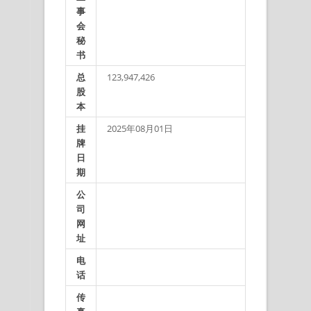
事
会
秘
书
总
123,947,426
股
本
挂
2025年08月01日
牌
日
期
公
司
网
址
电
话
传