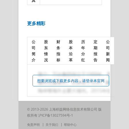
真
更多精彩
公
股
财
股
历
定
公
司
东
务
本
年
期
司
简
情
指
沿
分
报
新
介
况
标
革
红
告
闻
想要浏览或下载更多内容，请登录本官网
© 2013-2026 上海积益网络信息技术有限公司 版
权所有
沪ICP备13027594号-1
免责声明
关于我们
帮助中心