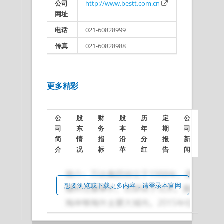
公司
http://www.bestt.com.cn
网址
电话
021-60828999
传真
021-60828988
更多精彩
公
股
财
股
历
定
公
司
东
务
本
年
期
司
简
情
指
沿
分
报
新
介
况
标
革
红
告
闻
想要浏览或下载更多内容，请登录本官网