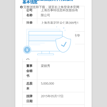
基本信息
完整浏览和下载，请至右上角登录本官网
公司
上海百事特信息科技股份有
名称
限公司
注册
上海市嘉定区众仁路399号1
地址
幢B区5491室
办公
上海市长宁区宣化路300号华
地址
宁国际广场南塔16F
法定
苏铁冰
代表
人
董事
梁丽秀
会秘
书
总股
5,000,000
本
挂牌
2015年05月17日
日期