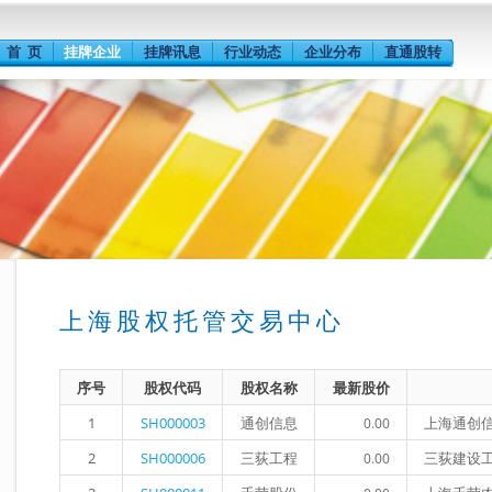
首 页
挂牌企业
挂牌讯息
行业动态
企业分布
直通股转
上海股权托管交易中心
序号
股权代码
股权名称
最新股价
1
SH000003
通创信息
上海通创
0.00
2
SH000006
三荻工程
三荻建设
0.00