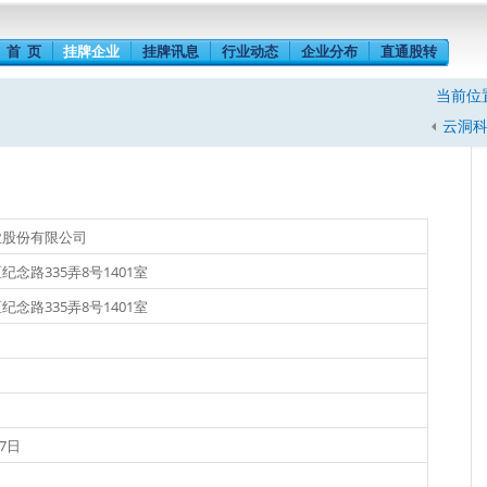
首 页
挂牌企业
挂牌讯息
行业动态
企业分布
直通股转
当前位
云洞科技
业股份有限公司
念路335弄8号1401室
念路335弄8号1401室
27日