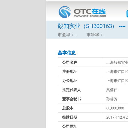
毅知实业（SH300163） ----
市盈率：-
市净率：-
基本信息
公司名称
上海毅知实
注册地址
上海市虹口区纪
办公地址
上海市虹口区纪
法定代表人
奚儒伟
董事会秘书
孙淼芳
总股本
60,000,000
挂牌日期
2017年12月
公司网址