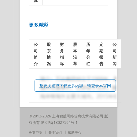
真
更多精彩
公
股
财
股
历
定
公
司
东
务
本
年
期
司
简
情
指
沿
分
报
新
介
况
标
革
红
告
闻
想要浏览或下载更多内容，请登录本官网
© 2013-2026 上海积益网络信息技术有限公司 版
权所有
沪ICP备13027594号-1
免责声明
关于我们
帮助中心