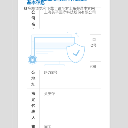
基本信息
完整浏览和下载，请至右上角登录本官网
公
上海英平医疗科技股份有限公司
司
名
称
注
上海市浦东新区中国（上海）自
册
由贸易试验区郭守敬路351号2号
地
楼A668-08室
址
办
吉林省长春经济技术开发区芜湖
公
路788号
地
址
法
吴英萍
定
代
表
人
董
周宝